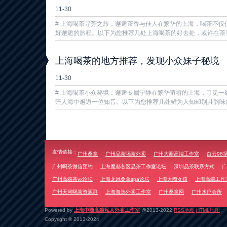
11-30
# 上海喝茶寻芳之旅：邂逅茶香与佳人在繁华的上海，喝茶不仅
好邂逅的旅程。以下为您推荐几处上海喝茶的好去处，或许在茶香袅
上海喝茶的地方推荐，发现小众妹子秘境
11-30
# 上海喝茶小众秘境：邂逅专属宁静在繁华喧嚣的上海，寻觅一
茫人海中邂逅一位知音。以下为您推荐几处鲜为人知却别具韵味的喝
友情链接：
广州桑拿
广州品茶喝茶外卖
广州大圈高端工作室
白云98
广州喝茶微信预约
上海魔都各区品茶工作室论坛
深圳品茶联系方式
广
广州高端茶vx论坛
上海龙凤桑拿spa论坛
上海大圈女孩
上海高端工作
广州天河喝茶资源群
上海海选外卖工作室
广州桑拿网
广州水疗会所
Powered by
上海中圈高端私人外卖工作室
@2013-2022
RSS地图
HTML地图
Copyright
© 2013-2024